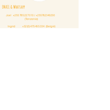
EMAIL & Whatsapp
Joel
+255 785 227 010
/
+255762349290
(Tanzania)
Ingrid
+32 (0) 475 495 334
(België)
Lepara
+255 783 599 295
(Tanzania)
Info@maasaigiraffe.com
HOME
-
DE LODGE
-
LODGE INITIATIENEMER
-
ONZE
VISIE VAN TOERISME
VIND ONS
-
ACTIVITEITEN
-
TARIEVEN
-
RESERVATIE
-
GALERIJ
-
CONTACT
ONZE PROJECTEN
-
STEUN ONZE
PROJECTEN
-
DISCLAIMER & PRIVACY VERKLARING